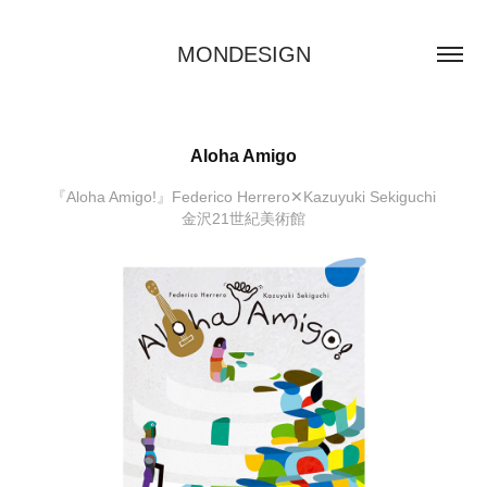
MONDESIGN
Aloha Amigo
『Aloha Amigo!』Federico Herrero✕Kazuyuki Sekiguchi
金沢21世紀美術館